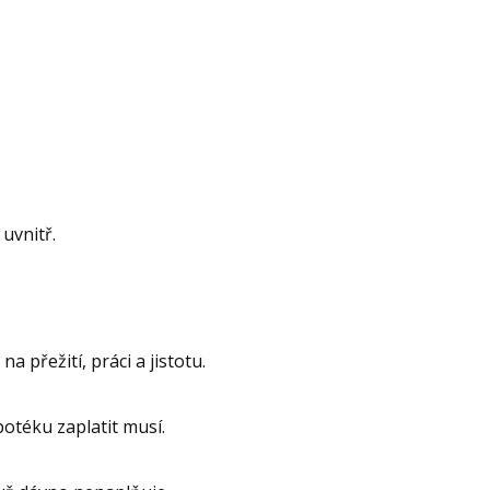
uvnitř.
 přežití, práci a jistotu.
otéku zaplatit musí.