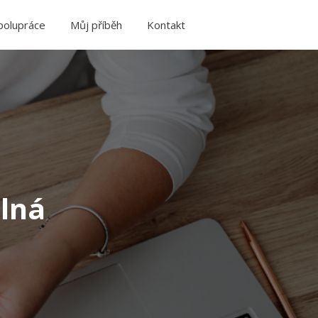
polupráce
Můj příběh
Kontakt
ilná