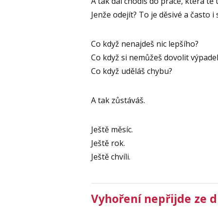
A tak dál chodíš do práce, která tě
Jenže odejít? To je děsivé a často i s
Co když nenajdeš nic lepšího?
Co když si nemůžeš dovolit výpade
Co když uděláš chybu?
A tak zůstáváš.
Ještě měsíc.
Ještě rok.
Ještě chvíli.
Vyhoření nepřijde ze 