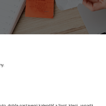
ny.
to, dobře nastavený kalendář a život, který „vypadá