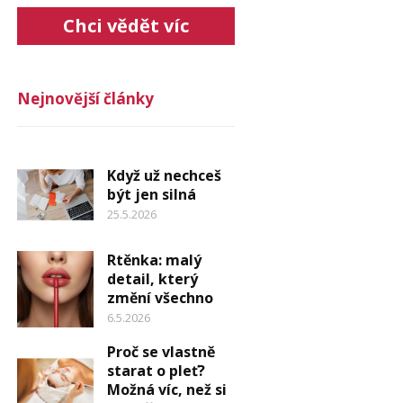
Chci vědět víc
Nejnovější články
Když už nechceš
být jen silná
25.5.2026
Rtěnka: malý
detail, který
změní všechno
6.5.2026
Proč se vlastně
starat o pleť?
Možná víc, než si