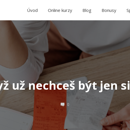
Úvod
Online kurzy
Blog
Bonusy
S
ž už nechceš být jen s
0