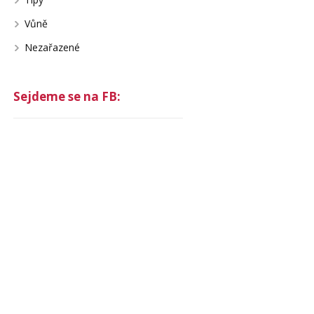
Vůně
Nezařazené
Sejdeme se na FB: