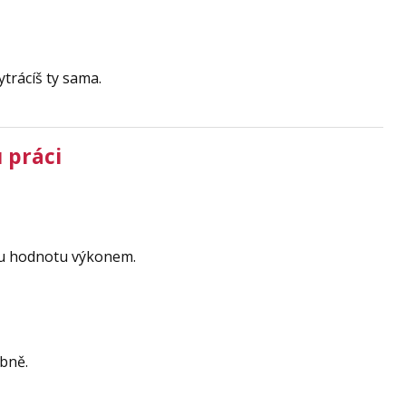
trácíš ty sama.
 práci
ou hodnotu výkonem.
obně.