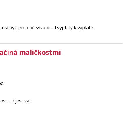
usí být jen o přežívání od výplaty k výplatě.
ačíná maličkostmi
e.
ovu objevovat: