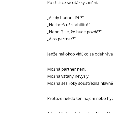
Po třicítce se otázky změní.
„A kdy budou děti?“
„Nechceš už stabilitu?“
„Nebojíš se, že bude pozdě?“
„A co partner?“
Jenže málokdo vidí, co se odehrává 
Možná partner není.
Možná vztahy nevyšly.
Možná ses roky soustředila hlavně na
Protože někdo ten nájem nebo hyp