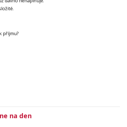
 už dávno nenaplňuje.
ložité.
k příjmu?
dne na den