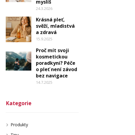
myslíš
24.3.2026
Krásná pleť,
svěží, mladistvá
a zdravá
15.9.2025
Proč mít svoji
kosmetickou
poradkyni? Péče
o pleť není závod
bez navigace
14.7.2025
Kategorie
Produkty
Tipy