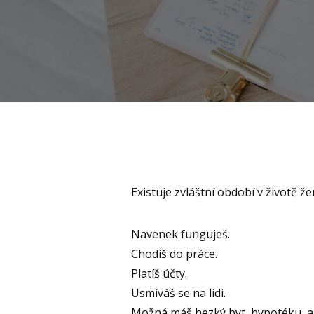
Existuje zvláštní období v životě že
Navenek funguješ.
Chodíš do práce.
Platíš účty.
Usmíváš se na lidi.
Možná máš hezký byt, hypotéku, au