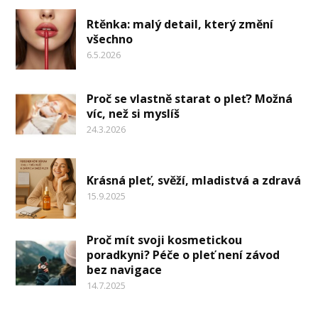
Rtěnka: malý detail, který změní
všechno
6.5.2026
Proč se vlastně starat o pleť? Možná
víc, než si myslíš
24.3.2026
Krásná pleť, svěží, mladistvá a zdravá
15.9.2025
Proč mít svoji kosmetickou
poradkyni? Péče o pleť není závod
bez navigace
14.7.2025