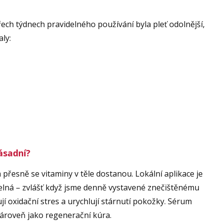
yřech týdnech pravidelného používání byla pleť odolnější,
ly:
zásadní?
 přesně se vitaminy v těle dostanou. Lokální aplikace je
telná – zvlášť když jsme denně vystavené znečištěnému
jí oxidační stres a urychlují stárnutí pokožky. Sérum
 zároveň jako regenerační kúra.