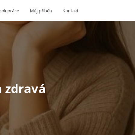
polupráce
Můj příběh
Kontakt
a zdravá