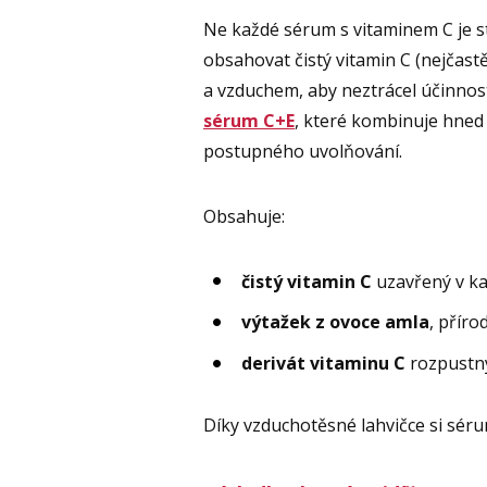
Ne každé sérum s vitaminem C je ste
obsahovat čistý vitamin C (nejčast
a vzduchem, aby neztrácel účinnos
sérum C+E
, které kombinuje hned 
postupného uvolňování.
Obsahuje:
čistý vitamin C
uzavřený v ka
výtažek z ovoce amla
, přír
derivát vitaminu C
rozpustný 
Díky vzduchotěsné lahvičce si sér