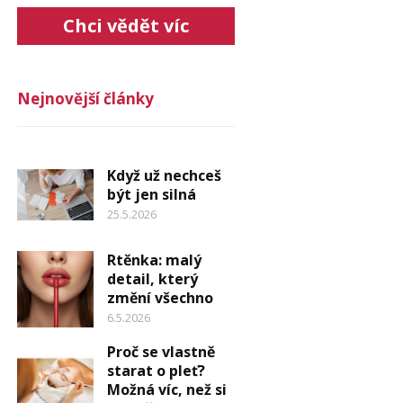
Chci vědět víc
Nejnovější články
Když už nechceš
být jen silná
25.5.2026
Rtěnka: malý
detail, který
změní všechno
6.5.2026
Proč se vlastně
starat o pleť?
Možná víc, než si