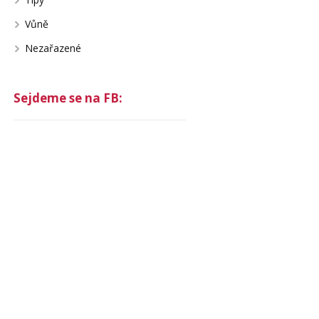
Vůně
Nezařazené
Sejdeme se na FB: