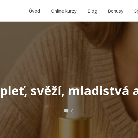
Úvod
Online kurzy
Blog
Bonusy
S
pleť, svěží, mladistvá 
0