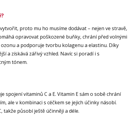
ý?
vytvořit, proto mu ho musíme dodávat – nejen ve stravě,
 pomáhá opravovat poškozené buňky, chrání před volnými
 ozonu a podporuje tvorbu kolagenu a elastinu. Díky
ší a získává zářivý vzhled. Navíc si poradí i s
tným tónem.
je spojení vitaminů C a E. Vitamin E sám o sobě chrání
, ale v kombinaci s céčkem se jejich účinky násobí.
C, takže působí ještě účinněji a déle.