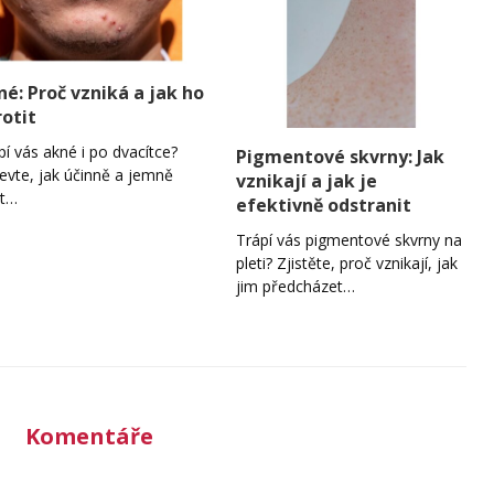
né: Proč vzniká a jak ho
rotit
pí vás akné i po dvacítce?
Pigmentové skvrny: Jak
evte, jak účinně a jemně
vznikají a jak je
it…
efektivně odstranit
Trápí vás pigmentové skvrny na
pleti? Zjistěte, proč vznikají, jak
jim předcházet…
Komentáře