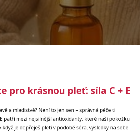
 pro krásnou pleť: síla C + E
avě a mladistvě? Není to jen sen – správná péče ti
 patří mezi nejsilnější antioxidanty, které naši pokožku
 A když je dopřeješ pleti v podobě séra, výsledky na sebe