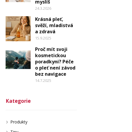
myslíš
24.3.2026
Krásná pleť,
svěží, mladistvá
a zdravá
15.9.2025
Proč mít svoji
kosmetickou
poradkyni? Péče
o pleť není závod
bez navigace
14.7.2025
Kategorie
Produkty
Tipy