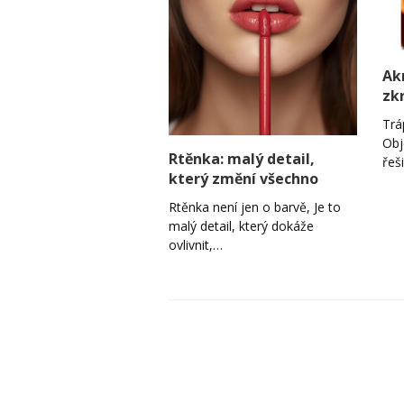
Ak
zk
Trá
Obj
Rtěnka: malý detail,
řeš
který změní všechno
Rtěnka není jen o barvě, Je to
malý detail, který dokáže
ovlivnit,…