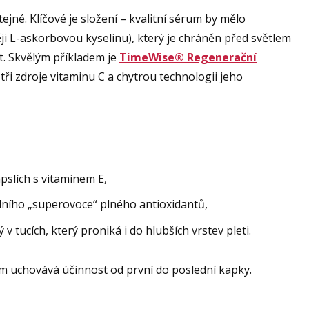
jné. Klíčové je složení – kvalitní sérum by mělo
ěji L-askorbovou kyselinu), který je chráněn před světlem
t. Skvělým příkladem je
TimeWise® Regenerační
tři zdroje vitaminu C a chytrou technologii jeho
pslích s vitaminem E,
odního „superovoce“ plného antioxidantů,
v tucích, který proniká i do hlubších vrstev pleti.
um uchovává účinnost od první do poslední kapky.