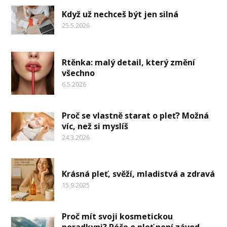
Když už nechceš být jen silná
25.5.2026
Rtěnka: malý detail, který změní
všechno
6.5.2026
Proč se vlastně starat o pleť? Možná
víc, než si myslíš
24.3.2026
Krásná pleť, svěží, mladistvá a zdravá
15.9.2025
Proč mít svoji kosmetickou