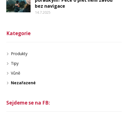
poradkyni? Péče o pleť není závod
bez navigace
14.7.2025
Kategorie
Produkty
Tipy
Vůně
Nezařazené
Sejdeme se na FB: