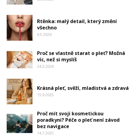
Rtěnka: malý detail, který změní
všechno
6.5.2026
Proč se vlastně starat o pleť? Možná
víc, než si myslíš
24.3.2026
Krásná pleť, svěží, mladistvá a zdravá
15.9.2025
Proč mít svoji kosmetickou
poradkyni? Péče o pleť není závod
bez navigace
14.7.2025