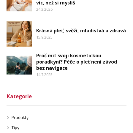
víc, než si myslíš
24.3.2026
Krásná pleť, svěží, mladistvá a zdravá
15.9.2025
Proč mít svoji kosmetickou
poradkyni? Péče o pleť není závod
bez navigace
14.7.2025
Kategorie
Produkty
Tipy