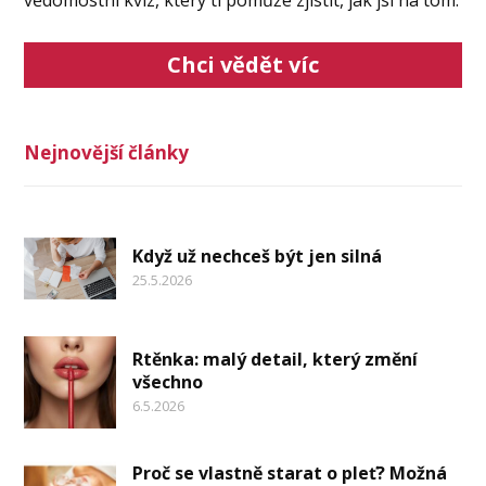
vědomostní kvíz, který ti pomůže zjistit, jak jsi na tom.
Chci vědět víc
Nejnovější články
Když už nechceš být jen silná
25.5.2026
Rtěnka: malý detail, který změní
všechno
6.5.2026
Proč se vlastně starat o pleť? Možná