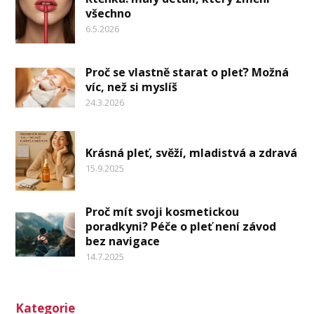
všechno
6.5.2026
Proč se vlastně starat o pleť? Možná
víc, než si myslíš
24.3.2026
Krásná pleť, svěží, mladistvá a zdravá
15.9.2025
Proč mít svoji kosmetickou
poradkyni? Péče o pleť není závod
bez navigace
14.7.2025
Kategorie