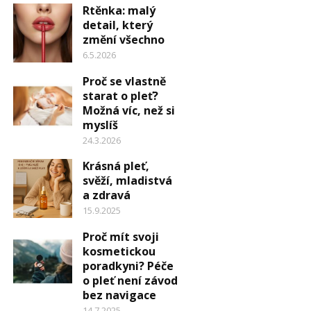
Rtěnka: malý
detail, který
změní všechno
6.5.2026
Proč se vlastně
starat o pleť?
Možná víc, než si
myslíš
24.3.2026
Krásná pleť,
svěží, mladistvá
a zdravá
15.9.2025
Proč mít svoji
kosmetickou
poradkyni? Péče
o pleť není závod
bez navigace
14.7.2025