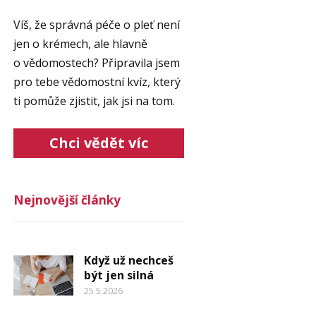
Víš, že správná péče o pleť není
jen o krémech, ale hlavně
o vědomostech? Připravila jsem
pro tebe vědomostní kvíz, který
ti pomůže zjistit, jak jsi na tom.
Chci vědět víc
Nejnovější články
Když už nechceš
být jen silná
25.5.2026