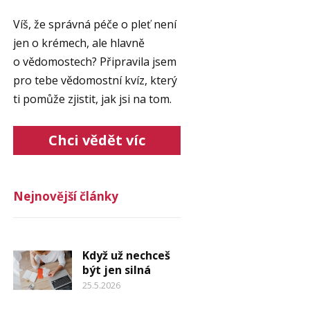
Víš, že správná péče o pleť není
jen o krémech, ale hlavně
o vědomostech? Připravila jsem
pro tebe vědomostní kvíz, který
ti pomůže zjistit, jak jsi na tom.
Chci vědět víc
Nejnovější články
Když už nechceš
být jen silná
25.5.2026