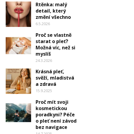
Rtěnka: malý
detail, který
změní všechno
6.5.2026
Proč se vlastně
starat o pleť?
Možná víc, než si
myslíš
24.3.2026
Krásná pleť,
svěží, mladistvá
a zdravá
15.9.2025
Proč mít svoji
kosmetickou
poradkyni? Péče
o pleť není závod
bez navigace
14.7.2025