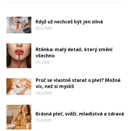
Když už nechceš být jen silná
25.5.2026
Rtěnka: malý detail, který změní
všechno
6.5.2026
Proč se vlastně starat o pleť? Možná
víc, než si myslíš
24.3.2026
Krásná pleť, svěží, mladistvá a zdravá
15.9.2025