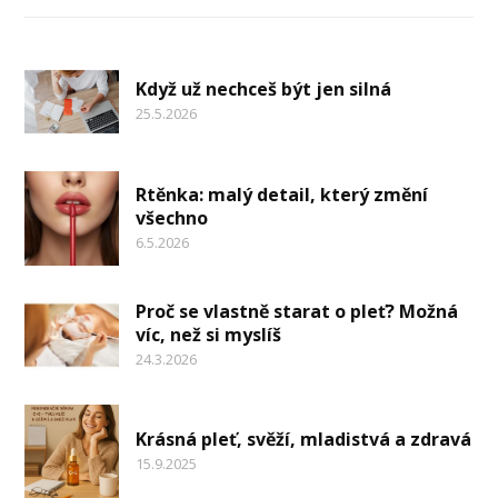
Když už nechceš být jen silná
25.5.2026
Rtěnka: malý detail, který změní
všechno
6.5.2026
Proč se vlastně starat o pleť? Možná
víc, než si myslíš
24.3.2026
Krásná pleť, svěží, mladistvá a zdravá
15.9.2025